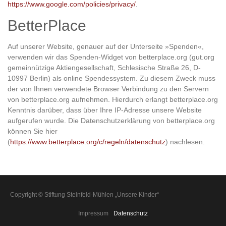
https://www.google.com/policies/privacy/
.
BetterPlace
Auf unserer Website, genauer auf der Unterseite »Spenden«,
verwenden wir das Spenden-Widget von betterplace.org (gut.org
gemeinnützige Aktiengesellschaft, Schlesische Straße 26, D-
10997 Berlin) als online Spendessystem. Zu diesem Zweck muss
der von Ihnen verwendete Browser Verbindung zu den Servern
von betterplace.org aufnehmen. Hierdurch erlangt betterplace.org
Kenntnis darüber, dass über Ihre IP-Adresse unsere Website
aufgerufen wurde. Die Datenschutzerklärung von betterplace.org
können Sie hier
(
https://www.betterplace.org/c/regeln/datenschutz
) nachlesen.
Copyright © Stiftung Steinfeld-Mühlen „Unsere Kinder“
Impressum
Datenschutz