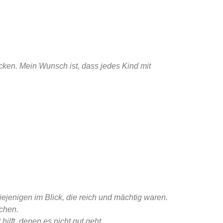
̈cken. Mein Wunsch ist, dass jedes Kind mit
iejenigen im Blick, die reich und mächtig waren.
achen.
ilft, denen es nicht gut geht.