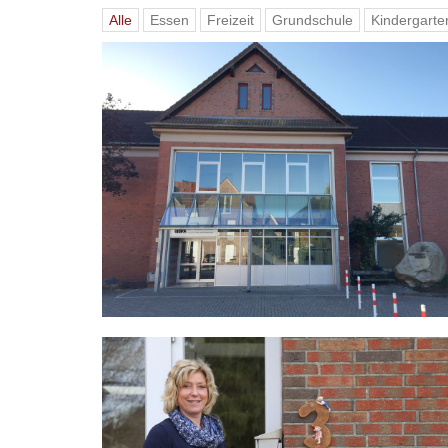
Alle
Essen
Freizeit
Grundschule
Kindergarte
Don-Bosco-Schule Steinfeld