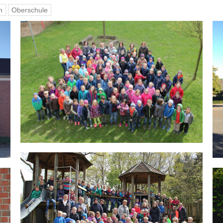
n
Oberschule
Grundschule St. Antonius Mühlen
Kindergarten St. Antonius Mühlen