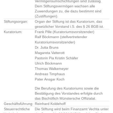
Vermögensumschichtungen sind zulässig.
Dem Stiftungsvermögen wachsen alle
Zuwendungen zu, die dazu bestimmt sind
(Zustiftungen).
Stiftungsorgan:
Organ der Stiftung ist das Kuratorium, das
gesetzlicher Vorstand i.S. des § 26 BGB ist.
Kuratorium:
Frank Pille (Kuratoriumsvorsitzender)
Ralf Böckmann (stellvertretender
Kuratoriumsvorsitzender)
Dr. Jutta Bruns
Magareta Vatterott
Pastorin Pia Kristin Schäfer
Ulrich Böckmann
Thomas Walkemeyer
Andreas Timphaus
Pater Ansgar Koch
Die Berufung des Kuratoriums sowie die
Bestätigung des Vorstandes erfolgte durch
das Bischöflich Münstersche Offizialat.
Geschäftsführung:
Reinhard Koldehoff
Steuerrechtliche
Die Stiftung wird beim Finanzamt Vechta unter